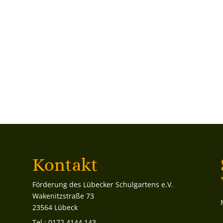
Kontakt
Förderung des Lübecker Schulgartens e.V.
Wakenitzstraße 73
23564 Lübeck
Tel.:
0172 4144 143