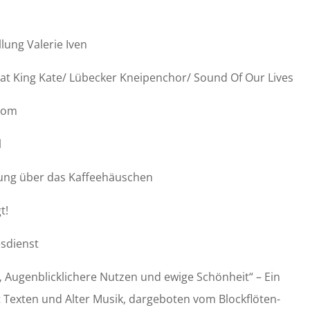
llung Valerie Iven
eat King Kate/ Lübecker Kneipenchor/ Sound Of Our Lives
loom
l
dung über das Kaffeehäuschen
t!
esdienst
 „ Augenblicklichere Nutzen und ewige Schönheit“ – Ein
t Texten und Alter Musik, dargeboten vom Blockflöten-