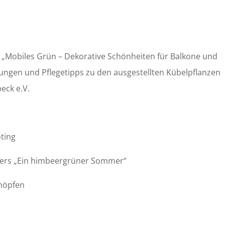
g: „Mobiles Grün – Dekorative Schönheiten für Balkone und
ungen und Pflegetipps zu den ausgestellten Kübelpflanzen
eck e.V.
oting
mers „Ein himbeergrüner Sommer“
chöpfen